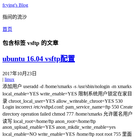
fcying's Blog
指间的流沙
首页
包含标签
vsftp
的文章
ubuntu 16.04 vsftp配置
2017年10月23日
|
linux
添加用户 useradd -d /home/xmarks -s /usr/sbin/nologin -m xmarks
local_enable=YES write_enable=YES 限制系统用户锁定在家目
录 chroot_local_user=YES allow_writeable_chroot=YES 530
Login incorrect /etc/vsftpd.conf: pam_service_name=ftp 550 Create
directory operation failed chmod 777 /home/xmarks 允许匿名用户
读写 local_root=/home/ftp anon_root=/home/ftp
anon_upload_enable=YES anon_mkdir_write_enable=yes
local_enable=NO write_enable=YES /home/ftp root root 755 里面