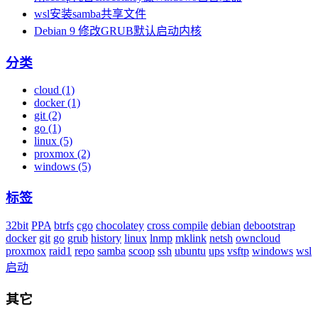
wsl安装samba共享文件
Debian 9 修改GRUB默认启动内核
分类
cloud (1)
docker (1)
git (2)
go (1)
linux (5)
proxmox (2)
windows (5)
标签
32bit
PPA
btrfs
cgo
chocolatey
cross compile
debian
debootstrap
docker
git
go
grub
history
linux
lnmp
mklink
netsh
owncloud
proxmox
raid1
repo
samba
scoop
ssh
ubuntu
ups
vsftp
windows
wsl
启动
其它