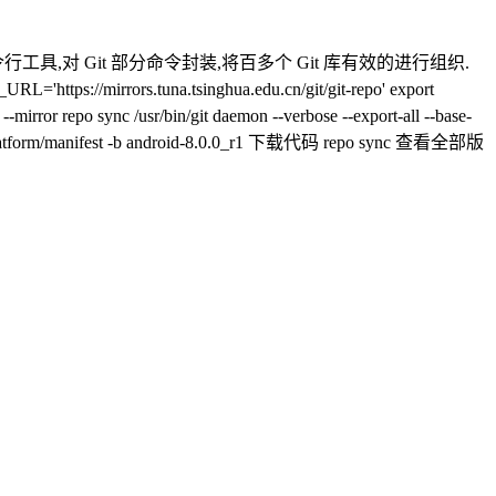
命令行工具,对 Git 部分命令封装,将百多个 Git 库有效的进行组织.
tps://mirrors.tuna.tsinghua.edu.cn/git/git-repo' export
irror repo sync /usr/bin/git daemon --verbose --export-all --base-
n/aosp/platform/manifest -b android-8.0.0_r1 下载代码 repo sync 查看全部版