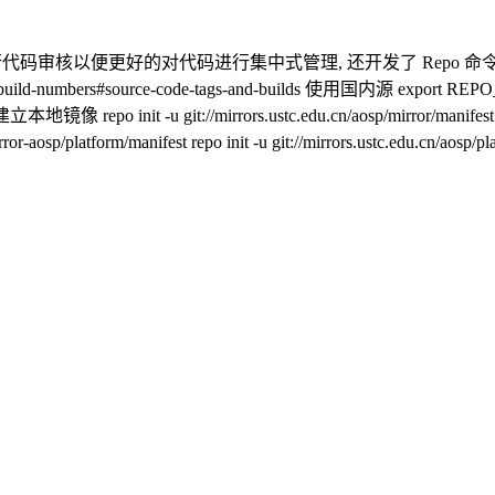
errit 进行代码审核以便更好的对代码进行集中式管理, 还开发了 Repo 
-numbers#source-code-tags-and-builds 使用国内源 export REPO_URL='ht
立本地镜像 repo init -u git://mirrors.ustc.edu.cn/aosp/mirror/manifest --m
irror-aosp/platform/manifest repo init -u git://mirrors.ustc.edu.c