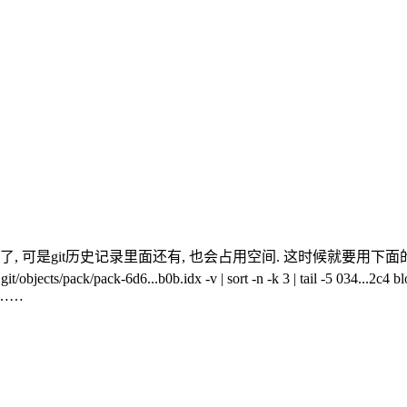
是git历史记录里面还有, 也会占用空间. 这时候就要用下面的方法来永
ack-6d6...b0b.idx -v | sort -n -k 3 | tail -5 034...2c4 blob 8
ob……