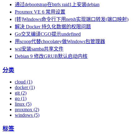
通过debootstrap在btrfs raid1上安装debian
Proxmox VE 6 常用设置
[转]Windows命令行下用netsh实现端口转发(端口映射)
解决 Docker 持久化数据的权限问题
Go交叉编译CGO提示undefined
用scoop代替chocolatey做Windows包管理器
wsl安装samba共享文件
Debian 9 修改GRUB默认启动内核
分类
cloud (1)
docker (1)
git (2)
go (1)
linux (5)
proxmox (2)
windows (5)
标签