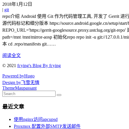
2018年1月12日
|
git
repo介绍 Android 使用 Git 作为代码管理工具, 开发了 G
源代码标记和细分版本 https://source.android.google.cn/setup/start/build
REPO_URL='https://gerrit-googlesource.proxy.ustclug.org/git-repo' 建
path=/mnt /mnt/mirror-aosp 初始化repo repo init -u git://127.0.0.1/m
本 cd .repo/manifests git……
阅读全文
© 2021
fcying's Blog By fcying
Powered by
Hugo
Design by
飞雪无情
Theme
Maupassant
最近文章
使用nginx访问apcupsd
Proxmox 配置外部SMTP发送邮件